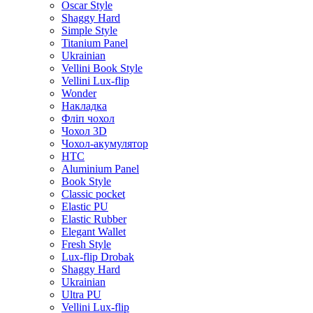
Oscar Style
Shaggy Hard
Simple Style
Titanium Panel
Ukrainian
Vellini Book Style
Vellini Lux-flip
Wonder
Накладка
Фліп чохол
Чохол 3D
Чохол-акумулятор
HTC
Aluminium Panel
Book Style
Classic pocket
Elastic PU
Elastic Rubber
Elegant Wallet
Fresh Style
Lux-flip Drobak
Shaggy Hard
Ukrainian
Ultra PU
Vellini Lux-flip