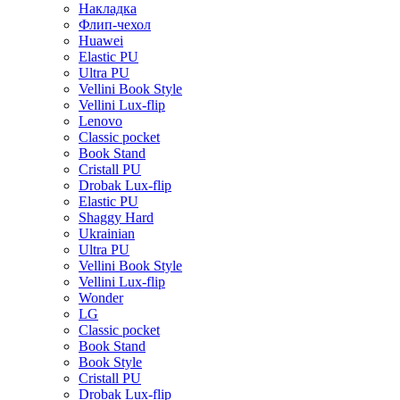
Накладка
Флип-чехол
Huawei
Elastic PU
Ultra PU
Vellini Book Style
Vellini Lux-flip
Lenovo
Classic pocket
Book Stand
Cristall PU
Drobak Lux-flip
Elastic PU
Shaggy Hard
Ukrainian
Ultra PU
Vellini Book Style
Vellini Lux-flip
Wonder
LG
Classic pocket
Book Stand
Book Style
Cristall PU
Drobak Lux-flip