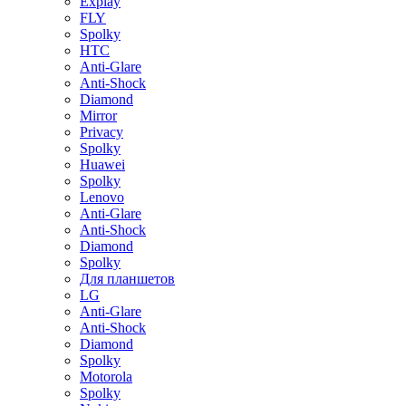
Explay
FLY
Spolky
HTC
Anti-Glare
Anti-Shock
Diamond
Mirror
Privacy
Spolky
Huawei
Spolky
Lenovo
Anti-Glare
Anti-Shock
Diamond
Spolky
Для планшетов
LG
Anti-Glare
Anti-Shock
Diamond
Spolky
Motorola
Spolky