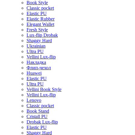
Book Style
Classic pocket
Elastic PU
Elastic Rubber
Elegant Wallet
Fresh Style
Lux-flip Drobak
Shaggy Hard
Ukrainian
Ultra PU
Vellini Lux-flip
Накладка
Флип-чехол
Huawei
Elastic PU
Ultra PU
Vellini Book Style
Vellini Lux-flip
Lenovo
Classic pocket
Book Stand
Cristall PU
Drobak Lux-flip
Elastic PU
Shaggy Hard