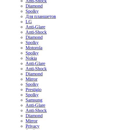
Anti-Shock
Diamond
Spolky
Для планшетов
LG
Anti-Glare
Anti-Shock
Diamond
Spolky
Motorola
Spolky
Nokia
Anti-Glare
Anti-Shock
Diamond
Mirror
Spolky
Prestigio
Spolky
Samsung
Anti-Glare
Anti-Shock
Diamond
Mirror
Privacy