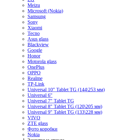
Meizu
Microsoft (Nokia)
Samsung
Sony
Xiaomi
Tecno
Asus glass
Blackview
Google
Honor
Motorola glass
OnePlus
OPPO
Realme
TP-Link
Universal 10" Tablet TG (144\253 мм)
Universal 6"
Universal 7" Tablet TG
Universal 8" Tablet TG (120\205 мм)
Universal 9" Tablet TG (133\228 мм)
VIVO
ZTE glass
Фото коробки
Nokia