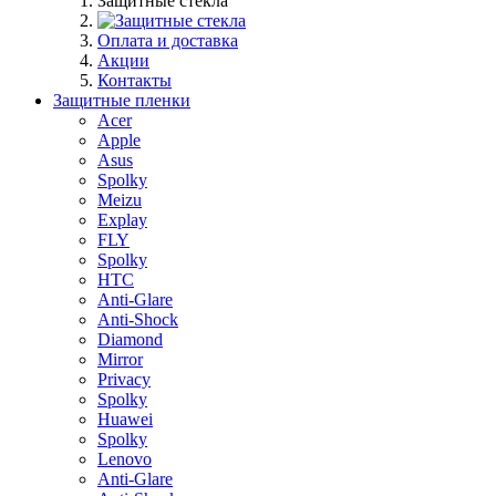
Защитные стекла
Оплата и доставка
Акции
Контакты
Защитные пленки
Acer
Apple
Asus
Spolky
Meizu
Explay
FLY
Spolky
HTC
Anti-Glare
Anti-Shock
Diamond
Mirror
Privacy
Spolky
Huawei
Spolky
Lenovo
Anti-Glare