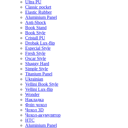
Ultra PU
Classic pocket
Elastic Rubber
Aluminium Panel
Anti-Shock
Book Stand
Book Style
Cristall PU
Drobak Lux-flip
Especial Style
Fresh Style
Oscar Style
Shaggy Hard
Simple Style
Titanium Panel
Ukrainian
Vellini Book Style
Vellini Lux-flip
Wonder
Накладка
Фліп чохол
Чохол 3D
Чохол-акумулятор
HTC
Aluminium Panel