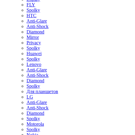
FLY
Spolky
HTC
Anti-Glare
Anti-Shock
Diamond
Mirror
Privacy
Spolky
Huawei
Spolky
Lenovo
Anti-Glare
Anti-Shock
Diamond
Spolky
Для планшетов
LG
Anti-Glare
Anti-Shock
Diamond
Spolky
Motorola
Spolky
Nokia