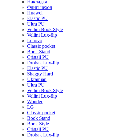
Накладка
Флип-чехол
Huawei
Elastic PU
Ultra PU
Vellini Book Style
Vellini Lux-flip
Lenovo
Classic pocket
Book Stand
Cristall PU
Drobak Lux-flip
Elastic PU
Shaggy Hard
Ukrainian
Ultra PU
Vellini Book Style
Vellini Lux-flip
Wonder
LG
Classic pocket
Book Stand
Book Style
Cristall PU
Drobak Lux-flip