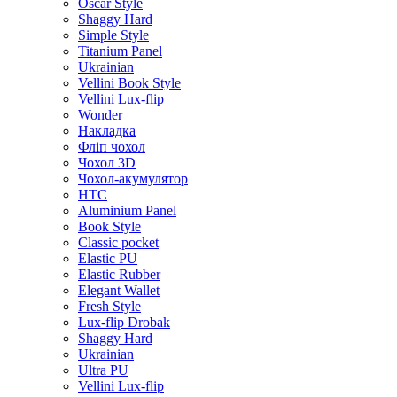
Oscar Style
Shaggy Hard
Simple Style
Titanium Panel
Ukrainian
Vellini Book Style
Vellini Lux-flip
Wonder
Накладка
Фліп чохол
Чохол 3D
Чохол-акумулятор
HTC
Aluminium Panel
Book Style
Classic pocket
Elastic PU
Elastic Rubber
Elegant Wallet
Fresh Style
Lux-flip Drobak
Shaggy Hard
Ukrainian
Ultra PU
Vellini Lux-flip