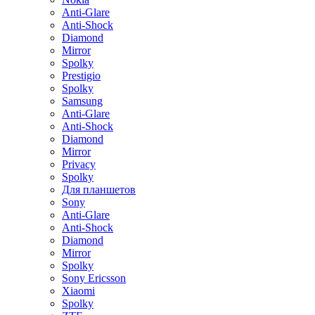
Anti-Glare
Anti-Shock
Diamond
Mirror
Spolky
Prestigio
Spolky
Samsung
Anti-Glare
Anti-Shock
Diamond
Mirror
Privacy
Spolky
Для планшетов
Sony
Anti-Glare
Anti-Shock
Diamond
Mirror
Spolky
Sony Ericsson
Xiaomi
Spolky