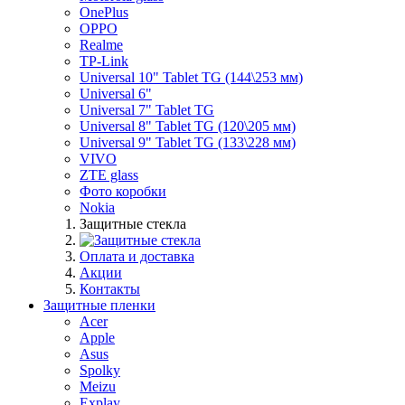
OnePlus
OPPO
Realme
TP-Link
Universal 10" Tablet TG (144\253 мм)
Universal 6"
Universal 7" Tablet TG
Universal 8" Tablet TG (120\205 мм)
Universal 9" Tablet TG (133\228 мм)
VIVO
ZTE glass
Фото коробки
Nokia
Защитные стекла
Оплата и доставка
Акции
Контакты
Защитные пленки
Acer
Apple
Asus
Spolky
Meizu
Explay