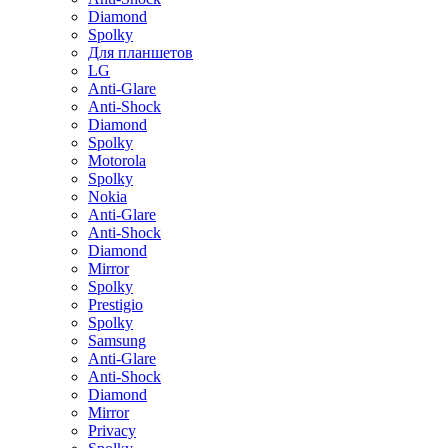
Diamond
Spolky
Для планшетов
LG
Anti-Glare
Anti-Shock
Diamond
Spolky
Motorola
Spolky
Nokia
Anti-Glare
Anti-Shock
Diamond
Mirror
Spolky
Prestigio
Spolky
Samsung
Anti-Glare
Anti-Shock
Diamond
Mirror
Privacy