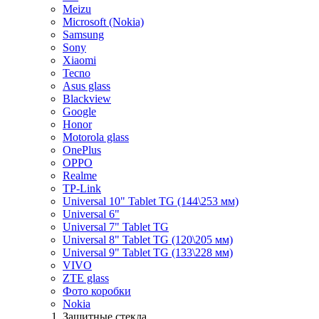
Meizu
Microsoft (Nokia)
Samsung
Sony
Xiaomi
Tecno
Asus glass
Blackview
Google
Honor
Motorola glass
OnePlus
OPPO
Realme
TP-Link
Universal 10" Tablet TG (144\253 мм)
Universal 6"
Universal 7" Tablet TG
Universal 8" Tablet TG (120\205 мм)
Universal 9" Tablet TG (133\228 мм)
VIVO
ZTE glass
Фото коробки
Nokia
Защитные стекла