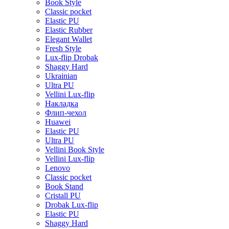
Book Style
Classic pocket
Elastic PU
Elastic Rubber
Elegant Wallet
Fresh Style
Lux-flip Drobak
Shaggy Hard
Ukrainian
Ultra PU
Vellini Lux-flip
Накладка
Флип-чехол
Huawei
Elastic PU
Ultra PU
Vellini Book Style
Vellini Lux-flip
Lenovo
Classic pocket
Book Stand
Cristall PU
Drobak Lux-flip
Elastic PU
Shaggy Hard