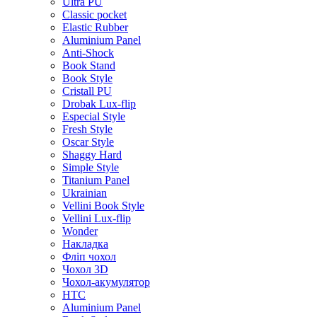
Ultra PU
Classic pocket
Elastic Rubber
Aluminium Panel
Anti-Shock
Book Stand
Book Style
Cristall PU
Drobak Lux-flip
Especial Style
Fresh Style
Oscar Style
Shaggy Hard
Simple Style
Titanium Panel
Ukrainian
Vellini Book Style
Vellini Lux-flip
Wonder
Накладка
Фліп чохол
Чохол 3D
Чохол-акумулятор
HTC
Aluminium Panel