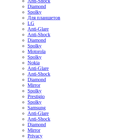
Anti-Shock
Diamond
Spolky
Для планшетов
LG
Anti-Glare
Anti-Shock
Diamond
Spolky
Motorola
Spolky
Nokia
Anti-Glare
Anti-Shock
Diamond
Mirror
Spolky
Prestigio
Spolky
Samsung
Anti-Glare
Anti-Shock
Diamond
Mirror
Privacy