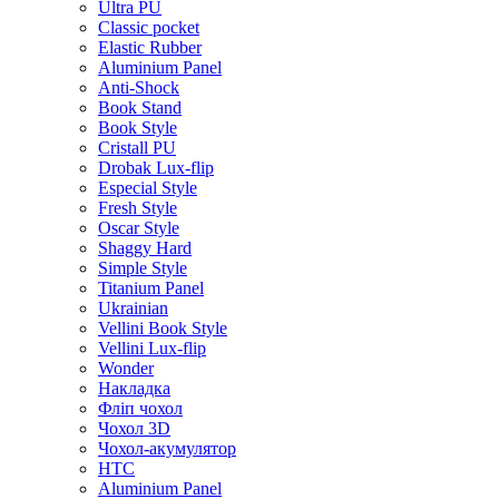
Ultra PU
Classic pocket
Elastic Rubber
Aluminium Panel
Anti-Shock
Book Stand
Book Style
Cristall PU
Drobak Lux-flip
Especial Style
Fresh Style
Oscar Style
Shaggy Hard
Simple Style
Titanium Panel
Ukrainian
Vellini Book Style
Vellini Lux-flip
Wonder
Накладка
Фліп чохол
Чохол 3D
Чохол-акумулятор
HTC
Aluminium Panel