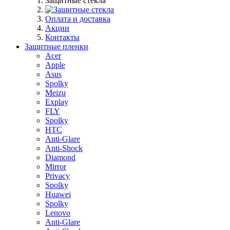
Защитные стекла
Оплата и доставка
Акции
Контакты
Защитные пленки
Acer
Apple
Asus
Spolky
Meizu
Explay
FLY
Spolky
HTC
Anti-Glare
Anti-Shock
Diamond
Mirror
Privacy
Spolky
Huawei
Spolky
Lenovo
Anti-Glare