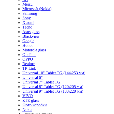
Meizu
Microsoft (Nokia)
Samsung
Sony
Xiaomi
Tecno
Asus glass
Blackview
Google
Honor
Motorola glass
OnePlus
OPPO
Realme
TP-Link
Universal 10" Tablet TG (144\253 мм)
Universal 6"
Universal 7" Tablet TG
Universal 8" Tablet TG (120\205 мм)
Universal 9" Tablet TG (133\228 мм)
VIVO
ZTE glass
Фото коробки
Nokia