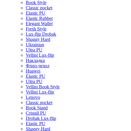
Book Style
Classic pocket
Elastic PU
Elastic Rubber
Elegant Wallet
Fresh Style
Lux-flip Drobak
Shaggy Hard
Ukrainian
Ultra PU
Vellini Lux-flip
Накладка
Флип-чехол
Huawei
Elastic PU
Ultra PU
Vellini Book Style
Vellini Lux-flip
Lenovo
Classic pocket
Book Stand
Cristall PU
Drobak Lux-flip
Elastic PU
Shaggy Hard