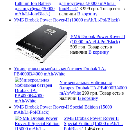
для ноутбука (30000 mAh/Li-
Ion/Black)
3 999 грн.
Товар есть в
наличии
В корзину
УМБ Drobak Power Rover-II (10000 mAh/Li-Pol/Black)
УМБ Drobak Power Rover-II
(10000 mAh/Li-Pol/Black)
599 грн.
Товар есть в
наличии
В корзину
Универсальная мобильная батарея Drobak TA-
PB4000B/4000 mAh/White
Универсальная мобильная
батарея Drobak TA-PB4000B/4000
mAh/White
299 грн.
Товар есть в
наличии
В корзину
УМБ Drobak Power Rover-II Special Edition (15000
mAh/Li-Pol/Black)
УМБ Drobak Power Rover-II
Special Edition (15000 mAh/Li-
Pol/Black)
1 464 грн.