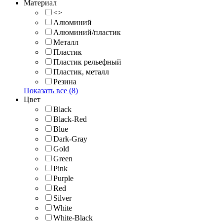
Материал
<>
Алюминий
Алюминий/пластик
Металл
Пластик
Пластик рельефный
Пластик, металл
Резина
Показать все (8)
Цвет
Black
Black-Red
Blue
Dark-Gray
Gold
Green
Pink
Purple
Red
Silver
White
White-Black