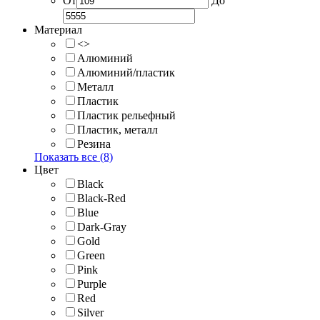
От
До
Материал
<>
Алюминий
Алюминий/пластик
Металл
Пластик
Пластик рельефный
Пластик, металл
Резина
Показать все (8)
Цвет
Black
Black-Red
Blue
Dark-Gray
Gold
Green
Pink
Purple
Red
Silver