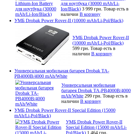
для ноутбука (30000 mAh/Li-
Ion/Black)
3 999 грн.
Товар есть в
наличии
В корзину
УМБ Drobak Power Rover-II (10000 mAh/Li-Pol/Black)
УМБ Drobak Power Rover-II
(10000 mAh/Li-Pol/Black)
599 грн.
Товар есть в
наличии
В корзину
Универсальная мобильная батарея Drobak TA-
PB4000B/4000 mAh/White
Универсальная мобильная
батарея Drobak TA-PB4000B/4000
mAh/White
299 грн.
Товар есть в
наличии
В корзину
УМБ Drobak Power Rover-II Special Edition (15000
mAh/Li-Pol/Black)
УМБ Drobak Power Rover-II
Special Edition (15000 mAh/Li-
Pol/Black)
1 464 грн.