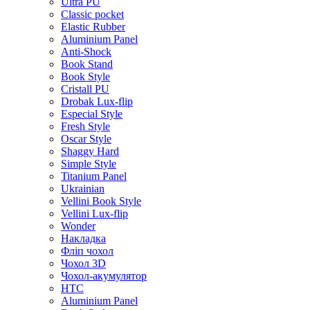
Ultra PU
Classic pocket
Elastic Rubber
Aluminium Panel
Anti-Shock
Book Stand
Book Style
Cristall PU
Drobak Lux-flip
Especial Style
Fresh Style
Oscar Style
Shaggy Hard
Simple Style
Titanium Panel
Ukrainian
Vellini Book Style
Vellini Lux-flip
Wonder
Накладка
Фліп чохол
Чохол 3D
Чохол-акумулятор
HTC
Aluminium Panel