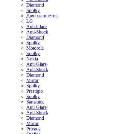
Diamond
Spolky
Для планшетов
LG
Anti-Glare
Anti-Shock
Diamond
Spolky
Motorola
Spolky
Nokia
Anti-Glare
Anti-Shock
Diamond
Mirror
Spolky
Prestigio
Spolky
Samsung
Anti-Glare
Anti-Shock
Diamond
Mirror
Privacy