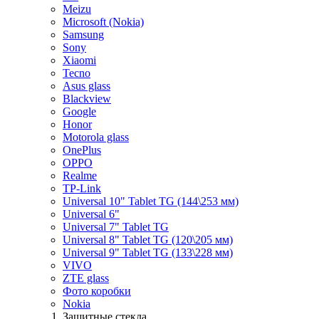
Meizu
Microsoft (Nokia)
Samsung
Sony
Xiaomi
Tecno
Asus glass
Blackview
Google
Honor
Motorola glass
OnePlus
OPPO
Realme
TP-Link
Universal 10" Tablet TG (144\253 мм)
Universal 6"
Universal 7" Tablet TG
Universal 8" Tablet TG (120\205 мм)
Universal 9" Tablet TG (133\228 мм)
VIVO
ZTE glass
Фото коробки
Nokia
Защитные стекла