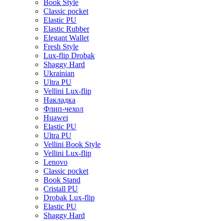
Book Style
Classic pocket
Elastic PU
Elastic Rubber
Elegant Wallet
Fresh Style
Lux-flip Drobak
Shaggy Hard
Ukrainian
Ultra PU
Vellini Lux-flip
Накладка
Флип-чехол
Huawei
Elastic PU
Ultra PU
Vellini Book Style
Vellini Lux-flip
Lenovo
Classic pocket
Book Stand
Cristall PU
Drobak Lux-flip
Elastic PU
Shaggy Hard