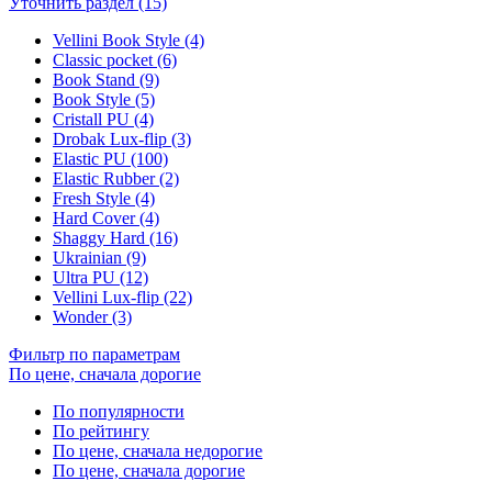
Уточнить раздел (15)
Vellini Book Style (4)
Classic pocket (6)
Book Stand (9)
Book Style (5)
Cristall PU (4)
Drobak Lux-flip (3)
Elastic PU (100)
Elastic Rubber (2)
Fresh Style (4)
Hard Cover (4)
Shaggy Hard (16)
Ukrainian (9)
Ultra PU (12)
Vellini Lux-flip (22)
Wonder (3)
Фильтр по параметрам
По цене, сначала дорогие
По популярности
По рейтингу
По цене, сначала недорогие
По цене, сначала дорогие