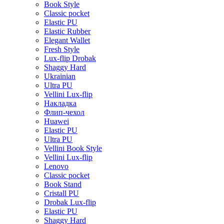
Book Style
Classic pocket
Elastic PU
Elastic Rubber
Elegant Wallet
Fresh Style
Lux-flip Drobak
Shaggy Hard
Ukrainian
Ultra PU
Vellini Lux-flip
Накладка
Флип-чехол
Huawei
Elastic PU
Ultra PU
Vellini Book Style
Vellini Lux-flip
Lenovo
Classic pocket
Book Stand
Cristall PU
Drobak Lux-flip
Elastic PU
Shaggy Hard