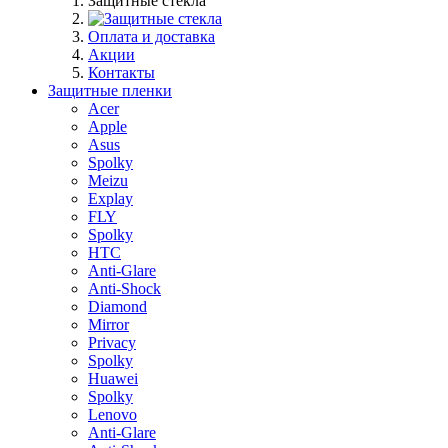
Защитные стекла
Оплата и доставка
Акции
Контакты
Защитные пленки
Acer
Apple
Asus
Spolky
Meizu
Explay
FLY
Spolky
HTC
Anti-Glare
Anti-Shock
Diamond
Mirror
Privacy
Spolky
Huawei
Spolky
Lenovo
Anti-Glare