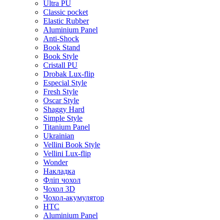
Ultra PU
Classic pocket
Elastic Rubber
Aluminium Panel
Anti-Shock
Book Stand
Book Style
Cristall PU
Drobak Lux-flip
Especial Style
Fresh Style
Oscar Style
Shaggy Hard
Simple Style
Titanium Panel
Ukrainian
Vellini Book Style
Vellini Lux-flip
Wonder
Накладка
Фліп чохол
Чохол 3D
Чохол-акумулятор
HTC
Aluminium Panel