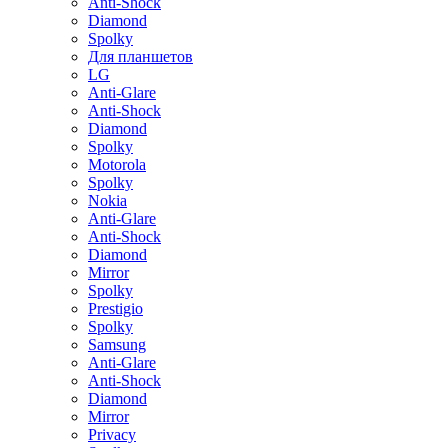
Anti-Shock
Diamond
Spolky
Для планшетов
LG
Anti-Glare
Anti-Shock
Diamond
Spolky
Motorola
Spolky
Nokia
Anti-Glare
Anti-Shock
Diamond
Mirror
Spolky
Prestigio
Spolky
Samsung
Anti-Glare
Anti-Shock
Diamond
Mirror
Privacy