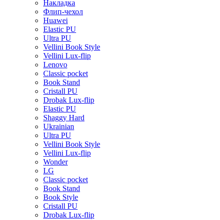
Накладка
Флип-чехол
Huawei
Elastic PU
Ultra PU
Vellini Book Style
Vellini Lux-flip
Lenovo
Classic pocket
Book Stand
Cristall PU
Drobak Lux-flip
Elastic PU
Shaggy Hard
Ukrainian
Ultra PU
Vellini Book Style
Vellini Lux-flip
Wonder
LG
Classic pocket
Book Stand
Book Style
Cristall PU
Drobak Lux-flip