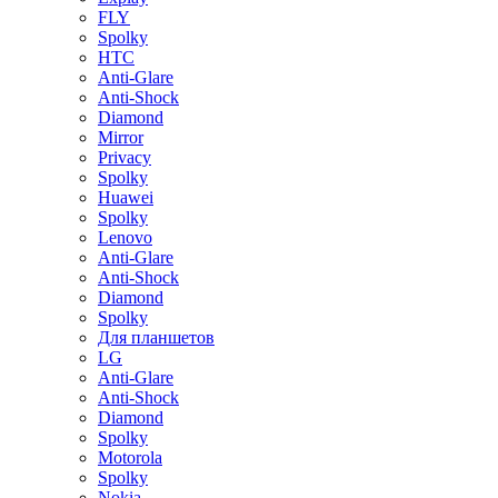
FLY
Spolky
HTC
Anti-Glare
Anti-Shock
Diamond
Mirror
Privacy
Spolky
Huawei
Spolky
Lenovo
Anti-Glare
Anti-Shock
Diamond
Spolky
Для планшетов
LG
Anti-Glare
Anti-Shock
Diamond
Spolky
Motorola
Spolky
Nokia