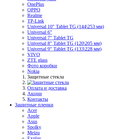
OnePlus
OPPO
Realme
TP-Link
Universal 10" Tablet TG (144\253 мм)
Universal 6"
Universal 7" Tablet TG
Universal 8" Tablet TG (120\205 мм)
Universal 9" Tablet TG (133\228 мм)
VIVO
ZTE glass
Фото коробки
Nokia
Защитные стекла
Оплата и доставка
Акции
Контакты
Защитные пленки
Acer
Apple
Asus
Spolky
Meizu
Explay