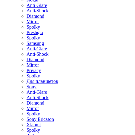
Anti-Glare
Anti-Shock
Diamond
Mirror
Spolky
Prestigio
Spolky
Samsung
Anti-Glare
Anti-Shock
Diamond
Mirror
Privacy
Spolky
Для планшетов
Sony
Anti-Glare
Anti-Shock
Diamond
Mirror
Spolky
Sony Ericsson
Xiaomi
Spolky