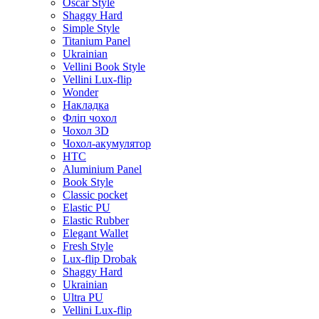
Oscar Style
Shaggy Hard
Simple Style
Titanium Panel
Ukrainian
Vellini Book Style
Vellini Lux-flip
Wonder
Накладка
Фліп чохол
Чохол 3D
Чохол-акумулятор
HTC
Aluminium Panel
Book Style
Classic pocket
Elastic PU
Elastic Rubber
Elegant Wallet
Fresh Style
Lux-flip Drobak
Shaggy Hard
Ukrainian
Ultra PU
Vellini Lux-flip