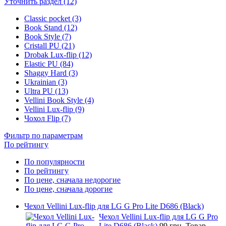
Уточнить раздел (12)
Classic pocket (3)
Book Stand (12)
Book Style (7)
Cristall PU (21)
Drobak Lux-flip (12)
Elastic PU (84)
Shaggy Hard (3)
Ukrainian (3)
Ultra PU (13)
Vellini Book Style (4)
Vellini Lux-flip (9)
Чохол Flip (7)
Фильтр по параметрам
По рейтингу
По популярности
По рейтингу
По цене, сначала недорогие
По цене, сначала дорогие
Чехол Vellini Lux-flip для LG G Pro Lite D686 (Black)
Чехол Vellini Lux-flip для LG G Pro
Lite D686 (Black)
99 грн.
Товар