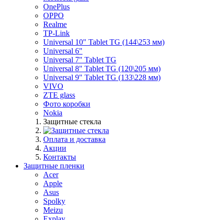
OnePlus
OPPO
Realme
TP-Link
Universal 10" Tablet TG (144\253 мм)
Universal 6"
Universal 7" Tablet TG
Universal 8" Tablet TG (120\205 мм)
Universal 9" Tablet TG (133\228 мм)
VIVO
ZTE glass
Фото коробки
Nokia
Защитные стекла
Оплата и доставка
Акции
Контакты
Защитные пленки
Acer
Apple
Asus
Spolky
Meizu
Explay