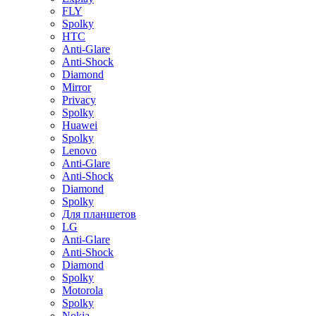
FLY
Spolky
HTC
Anti-Glare
Anti-Shock
Diamond
Mirror
Privacy
Spolky
Huawei
Spolky
Lenovo
Anti-Glare
Anti-Shock
Diamond
Spolky
Для планшетов
LG
Anti-Glare
Anti-Shock
Diamond
Spolky
Motorola
Spolky
Nokia