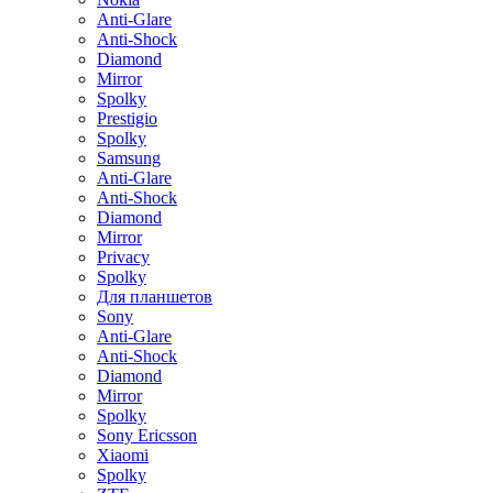
Anti-Glare
Anti-Shock
Diamond
Mirror
Spolky
Prestigio
Spolky
Samsung
Anti-Glare
Anti-Shock
Diamond
Mirror
Privacy
Spolky
Для планшетов
Sony
Anti-Glare
Anti-Shock
Diamond
Mirror
Spolky
Sony Ericsson
Xiaomi
Spolky