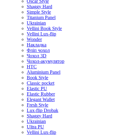
Oscar Style
Shaggy Hard
Simple Style
Titanium Panel
Ukrainian
Vellini Book Style
Vellini Lux-flip
Wonder
Накладка
Фліп чохол
Чохол 3D
Чохол-акумулятор
HTC
Aluminium Panel
Book Style
Classic pocket
Elastic PU
Elastic Rubber
Elegant Wallet
Fresh Style
Lux-flip Drobak
Shaggy Hard
Ukrainian
Ultra PU
Vellini Lux-flip