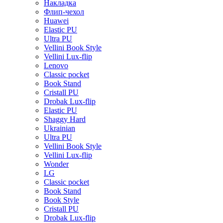
Накладка
Флип-чехол
Huawei
Elastic PU
Ultra PU
Vellini Book Style
Vellini Lux-flip
Lenovo
Classic pocket
Book Stand
Cristall PU
Drobak Lux-flip
Elastic PU
Shaggy Hard
Ukrainian
Ultra PU
Vellini Book Style
Vellini Lux-flip
Wonder
LG
Classic pocket
Book Stand
Book Style
Cristall PU
Drobak Lux-flip