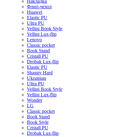
Накладка
Флип-чехол
Huawei
Elastic PU
Ultra PU
Vellini Book Style
Vellini Lux-flip
Lenovo
Classic pocket
Book Stand
Cristall PU
Drobak Lux-flip
Elastic PU
Shaggy Hard
Ukrainian
Ultra PU
Vellini Book Style
Vellini Lux-flip
Wonder
LG
Classic pocket
Book Stand
Book Style
Cristall PU
Drobak Lux-flip