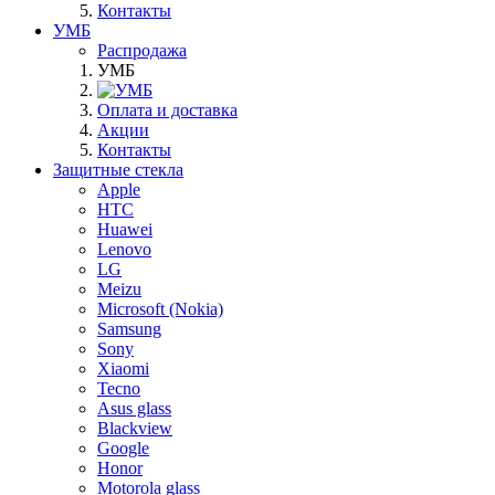
Контакты
УМБ
Распродажа
УМБ
Оплата и доставка
Акции
Контакты
Защитные стекла
Apple
HTC
Huawei
Lenovo
LG
Meizu
Microsoft (Nokia)
Samsung
Sony
Xiaomi
Tecno
Asus glass
Blackview
Google
Honor
Motorola glass