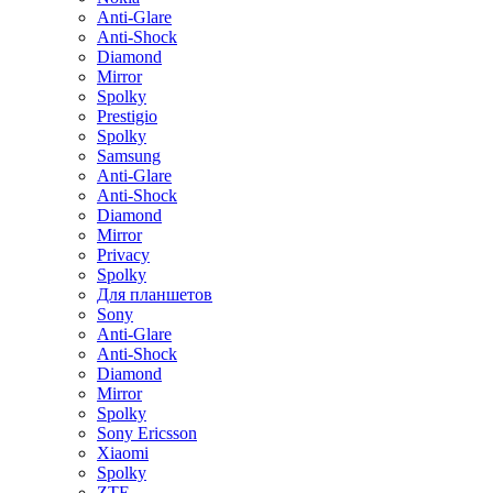
Anti-Glare
Anti-Shock
Diamond
Mirror
Spolky
Prestigio
Spolky
Samsung
Anti-Glare
Anti-Shock
Diamond
Mirror
Privacy
Spolky
Для планшетов
Sony
Anti-Glare
Anti-Shock
Diamond
Mirror
Spolky
Sony Ericsson
Xiaomi
Spolky
ZTE