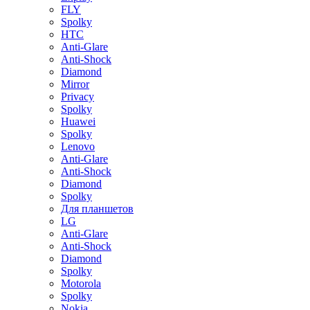
FLY
Spolky
HTC
Anti-Glare
Anti-Shock
Diamond
Mirror
Privacy
Spolky
Huawei
Spolky
Lenovo
Anti-Glare
Anti-Shock
Diamond
Spolky
Для планшетов
LG
Anti-Glare
Anti-Shock
Diamond
Spolky
Motorola
Spolky
Nokia