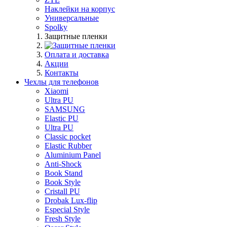
Наклейки на корпус
Универсальные
Spolky
Защитные пленки
Оплата и доставка
Акции
Контакты
Чехлы для телефонов
Xiaomi
Ultra PU
SAMSUNG
Elastic PU
Ultra PU
Classic pocket
Elastic Rubber
Aluminium Panel
Anti-Shock
Book Stand
Book Style
Cristall PU
Drobak Lux-flip
Especial Style
Fresh Style