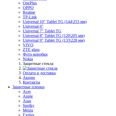
OnePlus
OPPO
Realme
TP-Link
Universal 10" Tablet TG (144\253 мм)
Universal 6"
Universal 7" Tablet TG
Universal 8" Tablet TG (120\205 мм)
Universal 9" Tablet TG (133\228 мм)
VIVO
ZTE glass
Фото коробки
Nokia
Защитные стекла
Оплата и доставка
Акции
Контакты
Защитные пленки
Acer
Apple
Asus
Spolky
Meizu
Explay