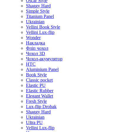
Oscar Style
Shaggy Hard
Simple Style
Titanium Panel
Ukrainian
Vellini Book Style
Vellini Lux-flip
Wonder
Накладка
Фліп чохол
Чохол 3D
Чохол-акумулятор
HTC
Aluminium Panel
Book Style
Classic pocket
Elastic PU
Elastic Rubber
Elegant Wallet
Fresh Style
Lux-flip Drobak
Shaggy Hard
Ukrainian
Ultra PU
Vellini Lux-flip