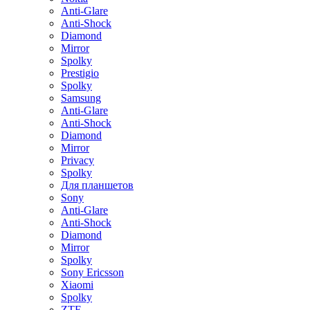
Anti-Glare
Anti-Shock
Diamond
Mirror
Spolky
Prestigio
Spolky
Samsung
Anti-Glare
Anti-Shock
Diamond
Mirror
Privacy
Spolky
Для планшетов
Sony
Anti-Glare
Anti-Shock
Diamond
Mirror
Spolky
Sony Ericsson
Xiaomi
Spolky
ZTE