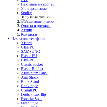
Наклейки на корпус
Универсальные
Spolky
Защитные пленки
Оплата и доставка
Акции
Контакты
Чехлы для телефонов
Xiaomi
Ultra PU
SAMSUNG
Elastic PU
Ultra PU
Classic pocket
Elastic Rubber
Aluminium Panel
Anti-Shock
Book Stand
Book Style
Cristall PU
Drobak Lux-flip
Especial Style
Fresh Style