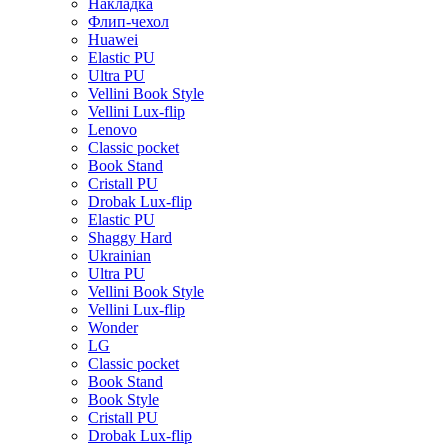
Накладка
Флип-чехол
Huawei
Elastic PU
Ultra PU
Vellini Book Style
Vellini Lux-flip
Lenovo
Classic pocket
Book Stand
Cristall PU
Drobak Lux-flip
Elastic PU
Shaggy Hard
Ukrainian
Ultra PU
Vellini Book Style
Vellini Lux-flip
Wonder
LG
Classic pocket
Book Stand
Book Style
Cristall PU
Drobak Lux-flip