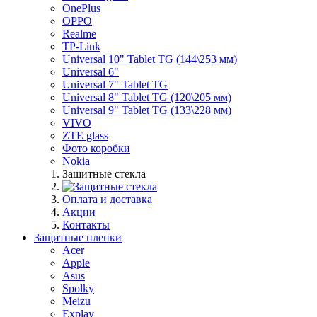
OnePlus
OPPO
Realme
TP-Link
Universal 10" Tablet TG (144\253 мм)
Universal 6"
Universal 7" Tablet TG
Universal 8" Tablet TG (120\205 мм)
Universal 9" Tablet TG (133\228 мм)
VIVO
ZTE glass
Фото коробки
Nokia
Защитные стекла
Оплата и доставка
Акции
Контакты
Защитные пленки
Acer
Apple
Asus
Spolky
Meizu
Explay