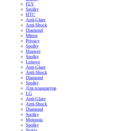
FLY
Spolky
HTC
Anti-Glare
Anti-Shock
Diamond
Mirror
Privacy
Spolky
Huawei
Spolky
Lenovo
Anti-Glare
Anti-Shock
Diamond
Spolky
Для планшетов
LG
Anti-Glare
Anti-Shock
Diamond
Spolky
Motorola
Spolky
Nokia