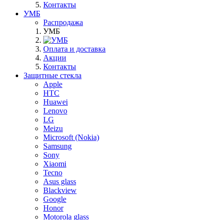
Контакты
УМБ
Распродажа
УМБ
Оплата и доставка
Акции
Контакты
Защитные стекла
Apple
HTC
Huawei
Lenovo
LG
Meizu
Microsoft (Nokia)
Samsung
Sony
Xiaomi
Tecno
Asus glass
Blackview
Google
Honor
Motorola glass