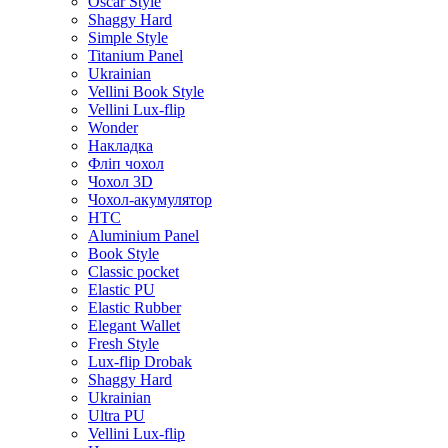
Oscar Style
Shaggy Hard
Simple Style
Titanium Panel
Ukrainian
Vellini Book Style
Vellini Lux-flip
Wonder
Накладка
Фліп чохол
Чохол 3D
Чохол-акумулятор
HTC
Aluminium Panel
Book Style
Classic pocket
Elastic PU
Elastic Rubber
Elegant Wallet
Fresh Style
Lux-flip Drobak
Shaggy Hard
Ukrainian
Ultra PU
Vellini Lux-flip