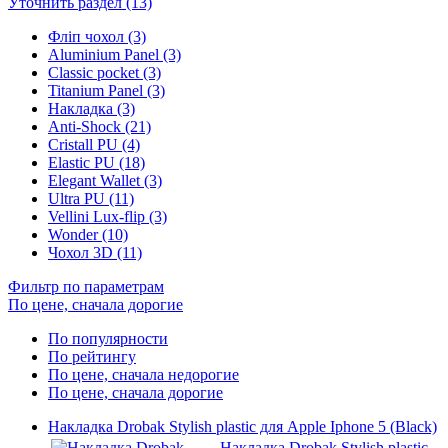
Уточнить раздел (13)
Фліп чохол (3)
Aluminium Panel (3)
Classic pocket (3)
Titanium Panel (3)
Накладка (3)
Anti-Shock (21)
Cristall PU (4)
Elastic PU (18)
Elegant Wallet (3)
Ultra PU (11)
Vellini Lux-flip (3)
Wonder (10)
Чохол 3D (11)
Фильтр по параметрам
По цене, сначала дорогие
По популярности
По рейтингу
По цене, сначала недорогие
По цене, сначала дорогие
Накладка Drobak Stylish plastic для Apple Iphone 5 (Black)
Накладка Drobak Stylish plastic