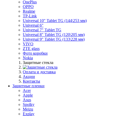
OnePlus
OPPO
Realme
TP-Link
Universal 10" Tablet TG (144\253 мм)
Universal 6"
Universal 7" Tablet TG
Universal 8" Tablet TG (120\205 мм)
Universal 9" Tablet TG (133\228 мм)
VIVO
ZTE glass
Фото коробки
Nokia
Защитные стекла
Оплата и доставка
Акции
Контакты
Защитные пленки
Acer
Apple
Asus
Spolky
Meizu
Explay