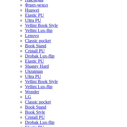
Флип-чехол
Huawei
Elastic PU
Ultra PU
Vellini Book Style
Vellini Lux-flip
Lenovo
Classic pocket
Book Stand
Cristall PU
Drobak Lux-flip
Elastic PU
Shaggy Hard
Ukrainian
Ultra PU
Vellini Book Style
Vellini Lux-flip
Wonder
LG
Classic pocket
Book Stand
Book Style
Cristall PU
Drobak Lux-flip