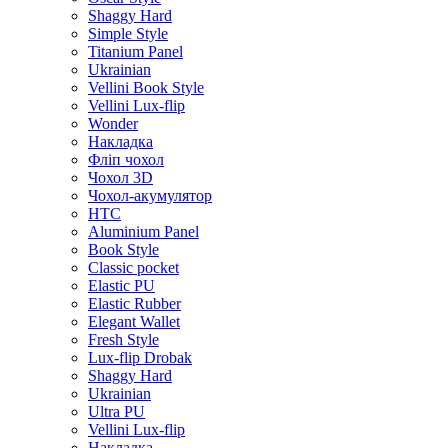
Shaggy Hard
Simple Style
Titanium Panel
Ukrainian
Vellini Book Style
Vellini Lux-flip
Wonder
Накладка
Фліп чохол
Чохол 3D
Чохол-акумулятор
HTC
Aluminium Panel
Book Style
Classic pocket
Elastic PU
Elastic Rubber
Elegant Wallet
Fresh Style
Lux-flip Drobak
Shaggy Hard
Ukrainian
Ultra PU
Vellini Lux-flip
Накладка