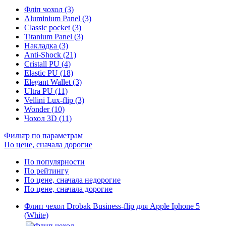
Фліп чохол (3)
Aluminium Panel (3)
Classic pocket (3)
Titanium Panel (3)
Накладка (3)
Anti-Shock (21)
Cristall PU (4)
Elastic PU (18)
Elegant Wallet (3)
Ultra PU (11)
Vellini Lux-flip (3)
Wonder (10)
Чохол 3D (11)
Фильтр по параметрам
По цене, сначала дорогие
По популярности
По рейтингу
По цене, сначала недорогие
По цене, сначала дорогие
Флип чехол Drobak Business-flip для Apple Iphone 5
(White)