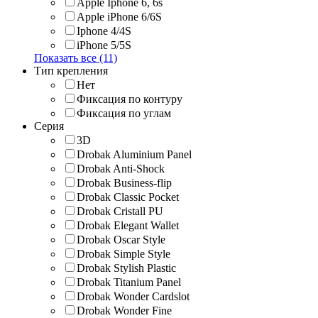
Apple Iphone 6, 6s
Apple iPhone 6/6S
Iphone 4/4S
iPhone 5/5S
Показать все (11)
Тип крепления
Нет
Фиксация по контуру
Фиксация по углам
Серия
3D
Drobak Aluminium Panel
Drobak Anti-Shock
Drobak Business-flip
Drobak Classic Pocket
Drobak Cristall PU
Drobak Elegant Wallet
Drobak Oscar Style
Drobak Simple Style
Drobak Stylish Plastic
Drobak Titanium Panel
Drobak Wonder Cardslot
Drobak Wonder Fine