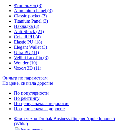
Фліп чохол (3)
Aluminium Panel (3)
Classic pocket (3)
Titanium Panel (3)
Накладка (3)
Anti-Shock (21)
Cristall PU (4)
Elastic PU (18)
Elegant Wallet (3)
Ultra PU (11)
Vellini Lux-flip (3)
Wonder (10)
Чохол 3D (11)
Фильтр по параметрам
По цене, сначала дорогие
По популярности
По рейтингу
По цене, сначала недорогие
По цене, сначала дорогие
Флип чехол Drobak Business-flip для Apple Iphone 5
(White)