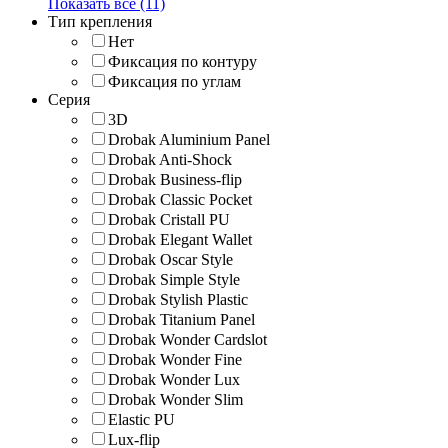
Показать все (11)
Тип крепления
Нет
Фиксация по контуру
Фиксация по углам
Серия
3D
Drobak Aluminium Panel
Drobak Anti-Shock
Drobak Business-flip
Drobak Classic Pocket
Drobak Cristall PU
Drobak Elegant Wallet
Drobak Oscar Style
Drobak Simple Style
Drobak Stylish Plastic
Drobak Titanium Panel
Drobak Wonder Cardslot
Drobak Wonder Fine
Drobak Wonder Lux
Drobak Wonder Slim
Elastic PU
Lux-flip