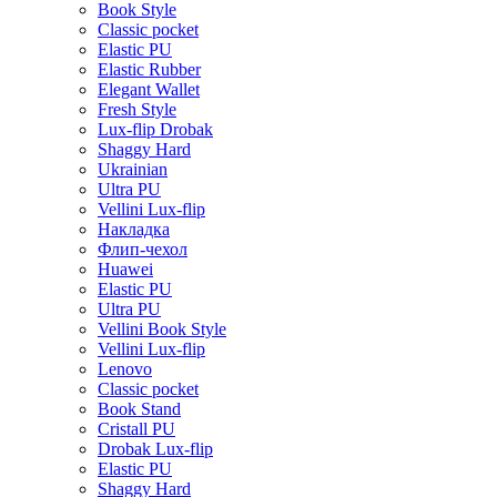
Book Style
Classic pocket
Elastic PU
Elastic Rubber
Elegant Wallet
Fresh Style
Lux-flip Drobak
Shaggy Hard
Ukrainian
Ultra PU
Vellini Lux-flip
Накладка
Флип-чехол
Huawei
Elastic PU
Ultra PU
Vellini Book Style
Vellini Lux-flip
Lenovo
Classic pocket
Book Stand
Cristall PU
Drobak Lux-flip
Elastic PU
Shaggy Hard