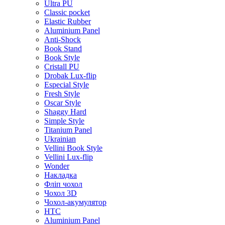
Ultra PU
Classic pocket
Elastic Rubber
Aluminium Panel
Anti-Shock
Book Stand
Book Style
Cristall PU
Drobak Lux-flip
Especial Style
Fresh Style
Oscar Style
Shaggy Hard
Simple Style
Titanium Panel
Ukrainian
Vellini Book Style
Vellini Lux-flip
Wonder
Накладка
Фліп чохол
Чохол 3D
Чохол-акумулятор
HTC
Aluminium Panel