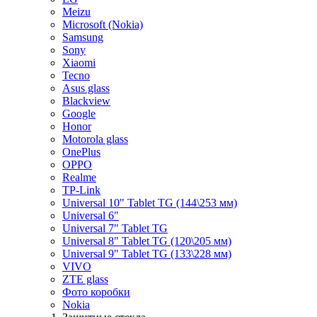
Meizu
Microsoft (Nokia)
Samsung
Sony
Xiaomi
Tecno
Asus glass
Blackview
Google
Honor
Motorola glass
OnePlus
OPPO
Realme
TP-Link
Universal 10" Tablet TG (144\253 мм)
Universal 6"
Universal 7" Tablet TG
Universal 8" Tablet TG (120\205 мм)
Universal 9" Tablet TG (133\228 мм)
VIVO
ZTE glass
Фото коробки
Nokia