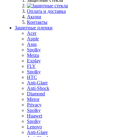
Защитные стекла
Оплата и доставка
Акции
Контакты
Защитные пленки
Acer
Apple
Asus
Spolky
Meizu
Explay
FLY
Spolky
HTC
Anti-Glare
Anti-Shock
Diamond
Mirror
Privacy
Spolky
Huawei
Spolky
Lenovo
Anti-Glare