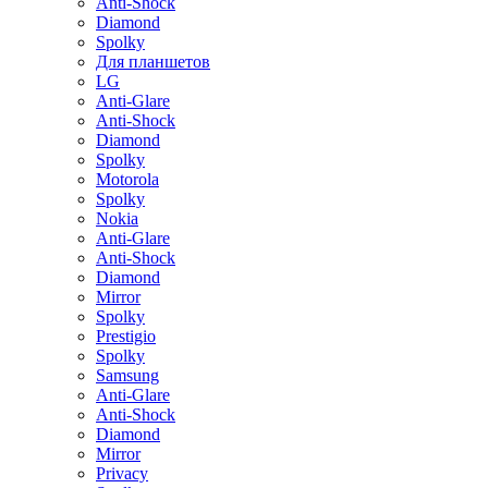
Anti-Shock
Diamond
Spolky
Для планшетов
LG
Anti-Glare
Anti-Shock
Diamond
Spolky
Motorola
Spolky
Nokia
Anti-Glare
Anti-Shock
Diamond
Mirror
Spolky
Prestigio
Spolky
Samsung
Anti-Glare
Anti-Shock
Diamond
Mirror
Privacy