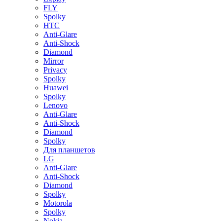
FLY
Spolky
HTC
Anti-Glare
Anti-Shock
Diamond
Mirror
Privacy
Spolky
Huawei
Spolky
Lenovo
Anti-Glare
Anti-Shock
Diamond
Spolky
Для планшетов
LG
Anti-Glare
Anti-Shock
Diamond
Spolky
Motorola
Spolky
Nokia