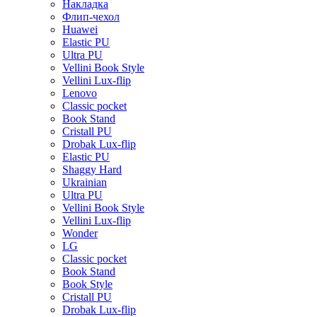
Накладка
Флип-чехол
Huawei
Elastic PU
Ultra PU
Vellini Book Style
Vellini Lux-flip
Lenovo
Classic pocket
Book Stand
Cristall PU
Drobak Lux-flip
Elastic PU
Shaggy Hard
Ukrainian
Ultra PU
Vellini Book Style
Vellini Lux-flip
Wonder
LG
Classic pocket
Book Stand
Book Style
Cristall PU
Drobak Lux-flip