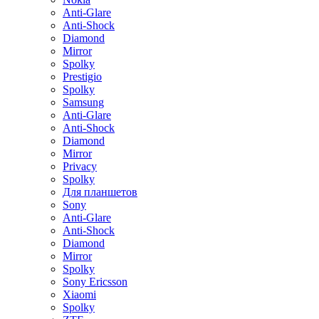
Anti-Glare
Anti-Shock
Diamond
Mirror
Spolky
Prestigio
Spolky
Samsung
Anti-Glare
Anti-Shock
Diamond
Mirror
Privacy
Spolky
Для планшетов
Sony
Anti-Glare
Anti-Shock
Diamond
Mirror
Spolky
Sony Ericsson
Xiaomi
Spolky