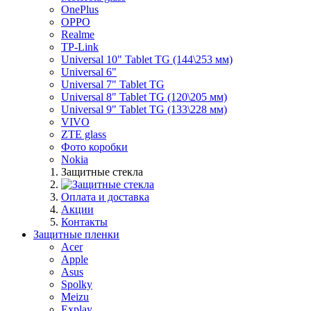
OnePlus
OPPO
Realme
TP-Link
Universal 10" Tablet TG (144\253 мм)
Universal 6"
Universal 7" Tablet TG
Universal 8" Tablet TG (120\205 мм)
Universal 9" Tablet TG (133\228 мм)
VIVO
ZTE glass
Фото коробки
Nokia
Защитные стекла
Оплата и доставка
Акции
Контакты
Защитные пленки
Acer
Apple
Asus
Spolky
Meizu
Explay