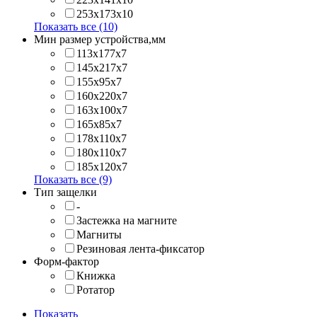
253х173x10
Показать все (10)
Мин размер устройства,мм
113x177x7
145x217x7
155x95x7
160x220x7
163x100x7
165x85x7
178x110x7
180x110x7
185x120x7
Показать все (9)
Тип защелки
-
Застежка на магните
Магниты
Резиновая лента-фиксатор
Форм-фактор
Книжка
Ротатор
Показать