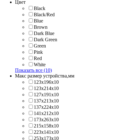
Цвет
Black
Black/Red
Blue
Brown
Dark Blue
Dark Green
Green
Pink
Red
White
Показать все (10)
Макс размер устройства,мм
123х196х10
123х214x10
127х191х10
137х213х10
137х224x10
141х212х10
173х263x10
215х158x10
223х141x10
253х173x10