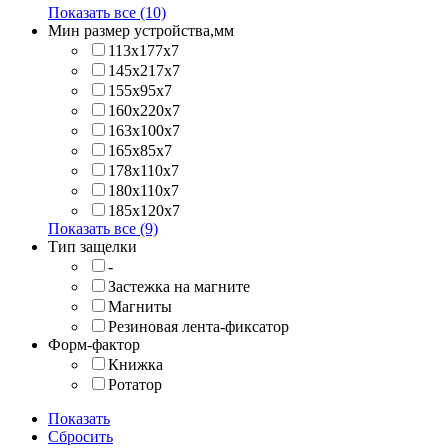
Показать все (10)
Мин размер устройства,мм
113x177x7
145x217x7
155x95x7
160x220x7
163x100x7
165x85x7
178x110x7
180x110x7
185x120x7
Показать все (9)
Тип защелки
-
Застежка на магните
Магниты
Резиновая лента-фиксатор
Форм-фактор
Книжка
Ротатор
Показать
Сбросить