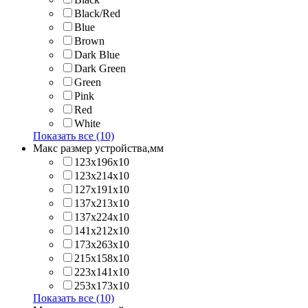
Black/Red
Blue
Brown
Dark Blue
Dark Green
Green
Pink
Red
White
Показать все (10)
Макс размер устройства,мм
123х196х10
123х214x10
127х191х10
137х213х10
137х224x10
141х212х10
173х263x10
215х158x10
223х141x10
253х173x10
Показать все (10)