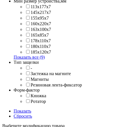
Мин размер устройства,мм
113x177x7
145x217x7
155x95x7
160x220x7
163x100x7
165x85x7
178x110x7
180x110x7
185x120x7
Показать все (9)
Тип защелки
-
Застежка на магните
Магниты
Резиновая лента-фиксатор
Форм-фактор
Книжка
Ротатор
Показать
Сбросить
Выберите модификацию товара