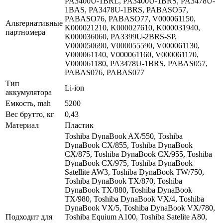
PA3400U-1BRL, PA3400U-1BRS, PA3478U-
1BAS, PA3478U-1BRS, PABASO57,
PABASO76, PABASO77, V000061150,
Альтернативные
K000021210, K000027610, K000031940,
партномера
K000036060, PA3399U-2BRS-SP,
V000050690, V000055590, V000061130,
V000061140, V000061160, V000061170,
V000061180, PA3478U-1BRS, PABAS057,
PABAS076, PABAS077
Тип
Li-ion
аккумулятора
Емкость, mah
5200
Вес брутто, кг
0,43
Материал
Пластик
Toshiba DynaBook AX/550, Toshiba
DynaBook CX/855, Toshiba DynaBook
CX/875, Toshiba DynaBook CX/955, Toshiba
DynaBook CX/975, Toshiba DynaBook
Satellite AW3, Toshiba DynaBook TW/750,
Toshiba DynaBook TX/870, Toshiba
DynaBook TX/880, Toshiba DynaBook
TX/980, Toshiba DynaBook VX/4, Toshiba
DynaBook VX/5, Toshiba DynaBook VX/780,
Подходит для
Toshiba Equium A100, Toshiba Satelite A80,