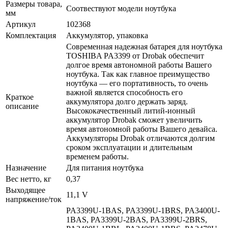
Размеры товара,
Соотвествуют модели ноутбука
мм
Артикул
102368
Комплектация
Аккумулятор, упаковка
Современная надежная батарея для ноутбука
TOSHIBA PA3399 от Drobak обеспечит
долгое время автономной работы Вашего
ноутбука. Так как главное преимущество
ноутбука — его портативность, то очень
важной является способность его
Краткое
аккумулятора долго держать заряд.
описание
Высококачественный литий-ионный
аккумулятор Drobak сможет увеличить
время автономной работы Вашего девайса.
Аккумуляторы Drobak отличаются долгим
сроком эксплуатации и длительным
временем работы.
Назначение
Для питания ноутбука
Вес нетто, кг
0,37
Выходящее
11,1 V
напряжение/ток
PA3399U-1BAS, PA3399U-1BRS, PA3400U-
1BAS, PA3399U-2BAS, PA3399U-2BRS,