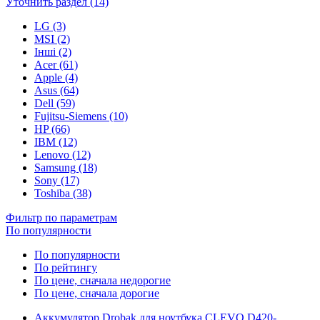
Уточнить раздел (14)
LG (3)
MSI (2)
Інші (2)
Acer (61)
Apple (4)
Asus (64)
Dell (59)
Fujitsu-Siemens (10)
HP (66)
IBM (12)
Lenovo (12)
Samsung (18)
Sony (17)
Toshiba (38)
Фильтр по параметрам
По популярности
По популярности
По рейтингу
По цене, сначала недорогие
По цене, сначала дорогие
Аккумулятор Drobak для ноутбука CLEVO D420-