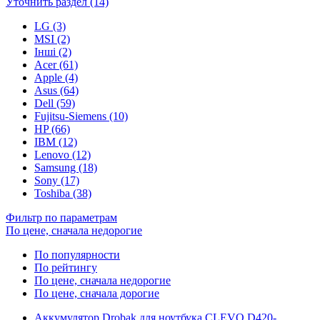
Уточнить раздел (14)
LG (3)
MSI (2)
Інші (2)
Acer (61)
Apple (4)
Asus (64)
Dell (59)
Fujitsu-Siemens (10)
HP (66)
IBM (12)
Lenovo (12)
Samsung (18)
Sony (17)
Toshiba (38)
Фильтр по параметрам
По цене, сначала недорогие
По популярности
По рейтингу
По цене, сначала недорогие
По цене, сначала дорогие
Аккумулятор Drobak для ноутбука CLEVO D420-