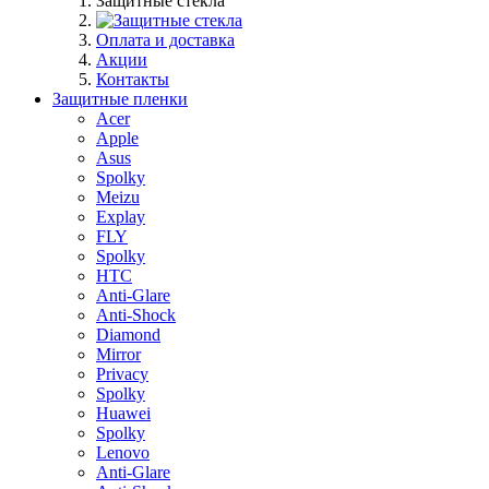
Защитные стекла
Оплата и доставка
Акции
Контакты
Защитные пленки
Acer
Apple
Asus
Spolky
Meizu
Explay
FLY
Spolky
HTC
Anti-Glare
Anti-Shock
Diamond
Mirror
Privacy
Spolky
Huawei
Spolky
Lenovo
Anti-Glare