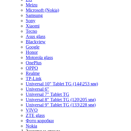
Meizu
Microsoft (Nokia)
Samsung
Sony
Xiaomi
Tecno
Asus glass
Blackview
Google
Honor
Motorola glass
OnePlus
OPPO
Realme
TP-Link
Universal 10" Tablet TG (144\253 мм)
Universal 6"
Universal 7" Tablet TG
Universal 8" Tablet TG (120\205 мм)
Universal 9" Tablet TG (133\228 мм)
VIVO
ZTE glass
Фото коробки
Nokia