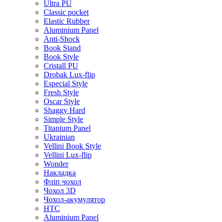
Ultra PU
Classic pocket
Elastic Rubber
Aluminium Panel
Anti-Shock
Book Stand
Book Style
Cristall PU
Drobak Lux-flip
Especial Style
Fresh Style
Oscar Style
Shaggy Hard
Simple Style
Titanium Panel
Ukrainian
Vellini Book Style
Vellini Lux-flip
Wonder
Накладка
Фліп чохол
Чохол 3D
Чохол-акумулятор
HTC
Aluminium Panel