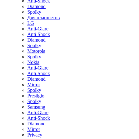
Anti-Shock
Diamond
Spolky
Для планшетов
LG
Anti-Glare
Anti-Shock
Diamond
Spolky
Motorola
Spolky
Nokia
Anti-Glare
Anti-Shock
Diamond
Mirror
Spolky
Prestigio
Spolky
Samsung
Anti-Glare
Anti-Shock
Diamond
Mirror
Privacy