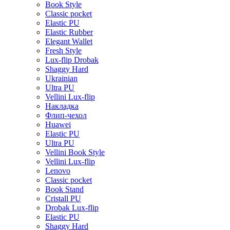
Book Style
Classic pocket
Elastic PU
Elastic Rubber
Elegant Wallet
Fresh Style
Lux-flip Drobak
Shaggy Hard
Ukrainian
Ultra PU
Vellini Lux-flip
Накладка
Флип-чехол
Huawei
Elastic PU
Ultra PU
Vellini Book Style
Vellini Lux-flip
Lenovo
Classic pocket
Book Stand
Cristall PU
Drobak Lux-flip
Elastic PU
Shaggy Hard