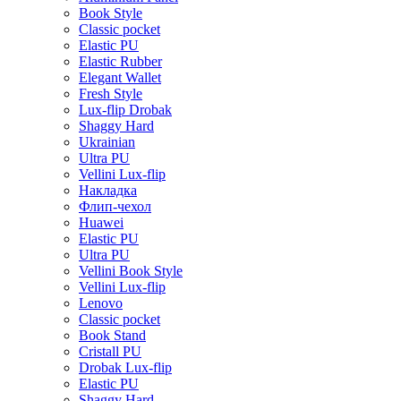
Book Style
Classic pocket
Elastic PU
Elastic Rubber
Elegant Wallet
Fresh Style
Lux-flip Drobak
Shaggy Hard
Ukrainian
Ultra PU
Vellini Lux-flip
Накладка
Флип-чехол
Huawei
Elastic PU
Ultra PU
Vellini Book Style
Vellini Lux-flip
Lenovo
Classic pocket
Book Stand
Cristall PU
Drobak Lux-flip
Elastic PU
Shaggy Hard