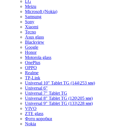
LG
Meizu
Microsoft (Nokia)
Samsung
Sony
Xiaomi
Tecno
Asus glass
Blackview
Google
Honor
Motorola glass
OnePlus
OPPO
Realme
TP-Link
Universal 10" Tablet TG (144\253 мм)
Universal 6"
Universal 7" Tablet TG
Universal 8" Tablet TG (120\205 мм)
Universal 9" Tablet TG (133\228 мм)
VIVO
ZTE glass
Фото коробки
Nokia