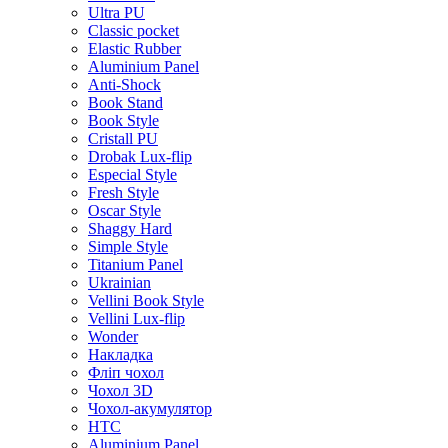
Ultra PU
Classic pocket
Elastic Rubber
Aluminium Panel
Anti-Shock
Book Stand
Book Style
Cristall PU
Drobak Lux-flip
Especial Style
Fresh Style
Oscar Style
Shaggy Hard
Simple Style
Titanium Panel
Ukrainian
Vellini Book Style
Vellini Lux-flip
Wonder
Накладка
Фліп чохол
Чохол 3D
Чохол-акумулятор
HTC
Aluminium Panel