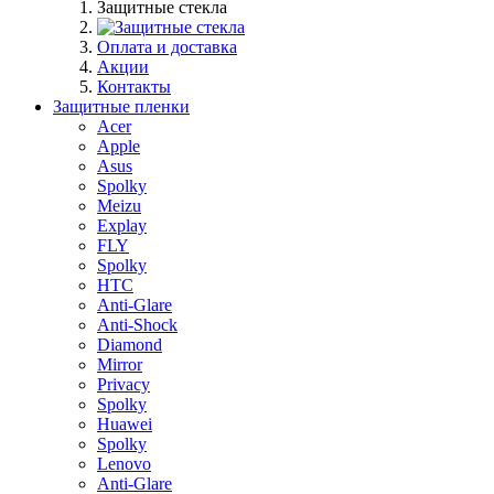
Защитные стекла
Оплата и доставка
Акции
Контакты
Защитные пленки
Acer
Apple
Asus
Spolky
Meizu
Explay
FLY
Spolky
HTC
Anti-Glare
Anti-Shock
Diamond
Mirror
Privacy
Spolky
Huawei
Spolky
Lenovo
Anti-Glare