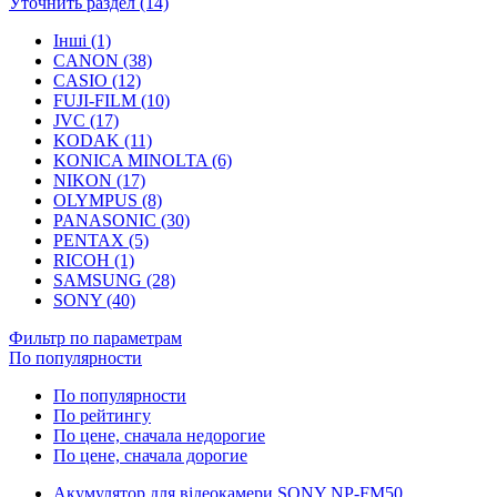
Уточнить раздел (14)
Інші (1)
CANON (38)
CASIO (12)
FUJI-FILM (10)
JVC (17)
KODAK (11)
KONICA MINOLTA (6)
NIKON (17)
OLYMPUS (8)
PANASONIC (30)
PENTAX (5)
RICOH (1)
SAMSUNG (28)
SONY (40)
Фильтр по параметрам
По популярности
По популярности
По рейтингу
По цене, сначала недорогие
По цене, сначала дорогие
Акумулятор для відеокамери SONY NP-FM50