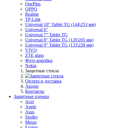
OnePlus
OPPO
Realme
TP-Link
Universal 10" Tablet TG (144\253 мм)
Universal 6"
Universal 7" Tablet TG
Universal 8" Tablet TG (120\205 мм)
Universal 9" Tablet TG (133\228 мм)
VIVO
ZTE glass
Фото коробки
Nokia
Защитные стекла
Оплата и доставка
Акции
Контакты
Защитные пленки
Acer
Apple
Asus
Spolky
Meizu
Explay