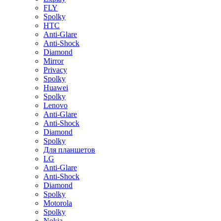
FLY
Spolky
HTC
Anti-Glare
Anti-Shock
Diamond
Mirror
Privacy
Spolky
Huawei
Spolky
Lenovo
Anti-Glare
Anti-Shock
Diamond
Spolky
Для планшетов
LG
Anti-Glare
Anti-Shock
Diamond
Spolky
Motorola
Spolky
Nokia