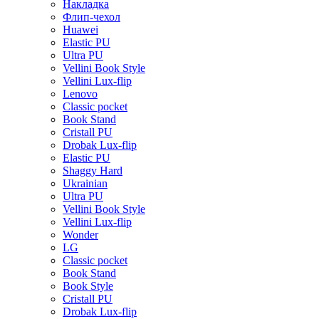
Накладка
Флип-чехол
Huawei
Elastic PU
Ultra PU
Vellini Book Style
Vellini Lux-flip
Lenovo
Classic pocket
Book Stand
Cristall PU
Drobak Lux-flip
Elastic PU
Shaggy Hard
Ukrainian
Ultra PU
Vellini Book Style
Vellini Lux-flip
Wonder
LG
Classic pocket
Book Stand
Book Style
Cristall PU
Drobak Lux-flip