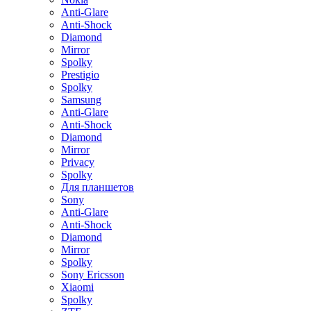
Anti-Glare
Anti-Shock
Diamond
Mirror
Spolky
Prestigio
Spolky
Samsung
Anti-Glare
Anti-Shock
Diamond
Mirror
Privacy
Spolky
Для планшетов
Sony
Anti-Glare
Anti-Shock
Diamond
Mirror
Spolky
Sony Ericsson
Xiaomi
Spolky