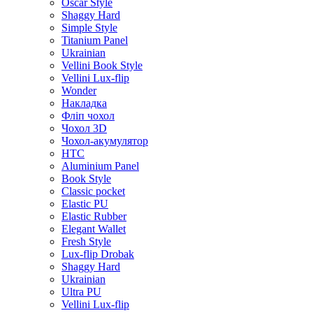
Oscar Style
Shaggy Hard
Simple Style
Titanium Panel
Ukrainian
Vellini Book Style
Vellini Lux-flip
Wonder
Накладка
Фліп чохол
Чохол 3D
Чохол-акумулятор
HTC
Aluminium Panel
Book Style
Classic pocket
Elastic PU
Elastic Rubber
Elegant Wallet
Fresh Style
Lux-flip Drobak
Shaggy Hard
Ukrainian
Ultra PU
Vellini Lux-flip