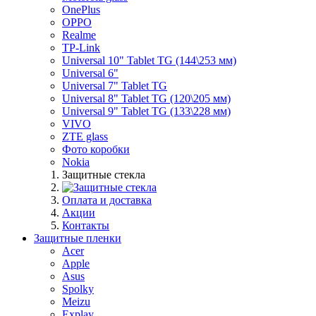
OnePlus
OPPO
Realme
TP-Link
Universal 10" Tablet TG (144\253 мм)
Universal 6"
Universal 7" Tablet TG
Universal 8" Tablet TG (120\205 мм)
Universal 9" Tablet TG (133\228 мм)
VIVO
ZTE glass
Фото коробки
Nokia
Защитные стекла
Оплата и доставка
Акции
Контакты
Защитные пленки
Acer
Apple
Asus
Spolky
Meizu
Explay