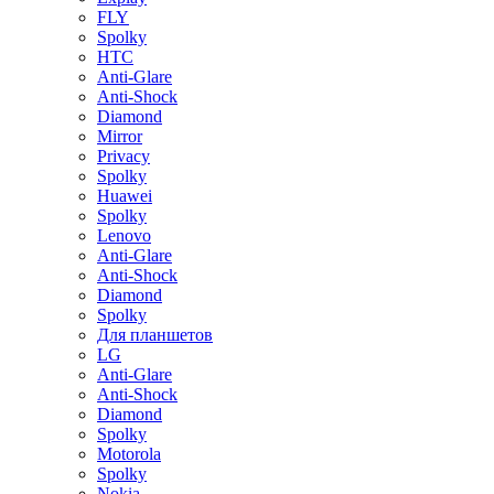
FLY
Spolky
HTC
Anti-Glare
Anti-Shock
Diamond
Mirror
Privacy
Spolky
Huawei
Spolky
Lenovo
Anti-Glare
Anti-Shock
Diamond
Spolky
Для планшетов
LG
Anti-Glare
Anti-Shock
Diamond
Spolky
Motorola
Spolky
Nokia