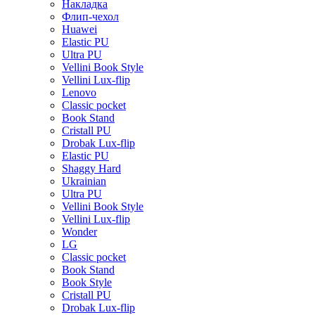
Накладка
Флип-чехол
Huawei
Elastic PU
Ultra PU
Vellini Book Style
Vellini Lux-flip
Lenovo
Classic pocket
Book Stand
Cristall PU
Drobak Lux-flip
Elastic PU
Shaggy Hard
Ukrainian
Ultra PU
Vellini Book Style
Vellini Lux-flip
Wonder
LG
Classic pocket
Book Stand
Book Style
Cristall PU
Drobak Lux-flip