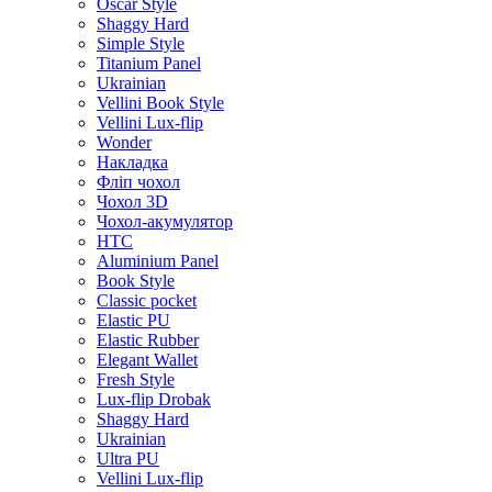
Oscar Style
Shaggy Hard
Simple Style
Titanium Panel
Ukrainian
Vellini Book Style
Vellini Lux-flip
Wonder
Накладка
Фліп чохол
Чохол 3D
Чохол-акумулятор
HTC
Aluminium Panel
Book Style
Classic pocket
Elastic PU
Elastic Rubber
Elegant Wallet
Fresh Style
Lux-flip Drobak
Shaggy Hard
Ukrainian
Ultra PU
Vellini Lux-flip