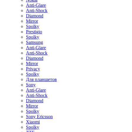
Anti-Glare
Anti-Shock
Diamond
Mirror
Spolky
Prestigio
Spolky
Samsung
Anti-Glare
Anti-Shock
Diamond
Mirror
Privacy
Spolky
Для планшетов
Sony
Anti-Glare
Anti-Shock
Diamond
Mirror
Spolky
Sony Ericsson
Xiaomi
Spolky